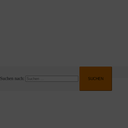
Zum Inhalt springen
Startseite
Unternehmen
Fahrzeuge
Anwendungen
Suchen nach:
Suchen nach: