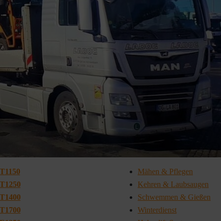
T1150
Mähen & Pflegen
T1250
Kehren & Laubsaugen
T1400
Schwemmen & Gießen
T1700
Winterdienst