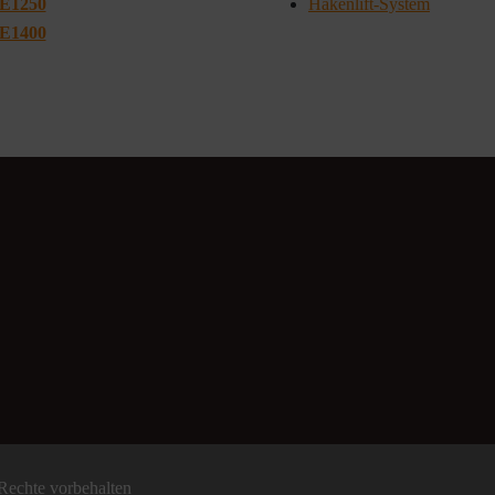
E1250
Hakenlift-System
E1400
echte vorbehalten